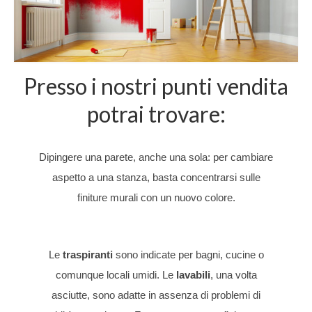
Presso i nostri punti vendita
potrai trovare:
PITTURE
PITTURE
VERNICI
VERNICI
COLLE
PRODOTTI
Dipingere una parete, anche una sola: per cambiare
E
E
PER
PER
E
PER
aspetto a una stanza, basta concentrarsi sulle
SMALTI
SMALTI
LEGNO
LEGNO
SILICONI
PULIZIA
finiture murali con un nuovo colore.
PER
PER
DA
DA
E
INTERNI
ESTERNI
ESTERNO
INTERNO
DETERGENTI
CASA
Le
traspiranti
sono indicate per bagni, cucine o
comunque locali umidi. Le
lavabili
, una volta
asciutte, sono adatte in assenza di problemi di