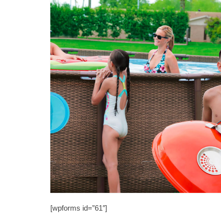
[wpforms id=”61″]